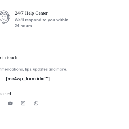
24/7 Help Center
We'll respond to you within
24 hours
p in touch
mendations, tips, updates and more.
[mc4wp_form id=""]
nected