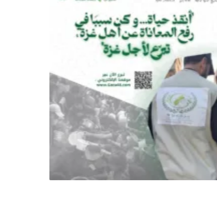
الأولى
في
عام
1948.
يعمل
الفريق
على
تقديم
الدعم
الإنساني
الشامل
للمحتاجين،
بما
يشمل
الغذاء،
المساعدات
الطبية،
ودعم
التعليم،