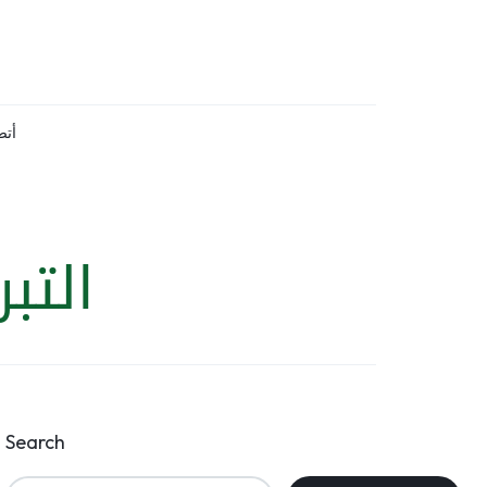
أتص
التب
Search