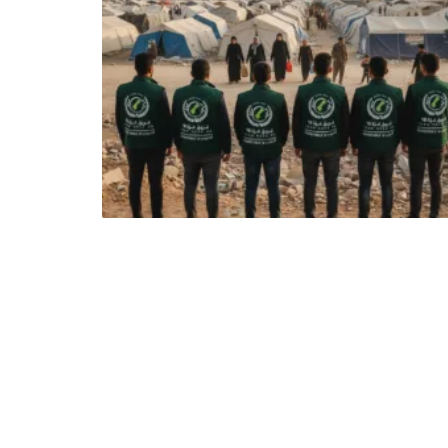
الأولى
في
عام
1948.
يعمل
الفريق
على
تقديم
الدعم
الإنساني
الشامل
للمحتاجين،
بما
يشمل
الغذاء،
المساعدات
الطبية،
ودعم
التعليم،