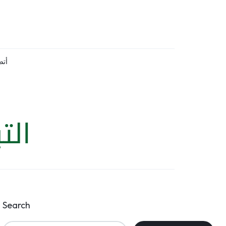
أتص
الت
Search