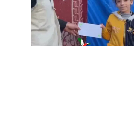
الأولى
في
عام
1948.
يعمل
الفريق
على
تقديم
الدعم
الإنساني
الشامل
للمحتاجين،
بما
يشمل
الغذاء،
المساعدات
الطبية،
ودعم
التعليم،