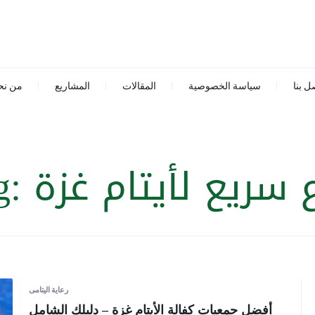
ل بنا
سياسة الخصوصية
المقالات
المشاريع
من نح
ع سريع لأيتام غزة
g:
رعاية اليتامى
أفضل جمعيات كفالة الأيتام غزة – دليلك الشامل