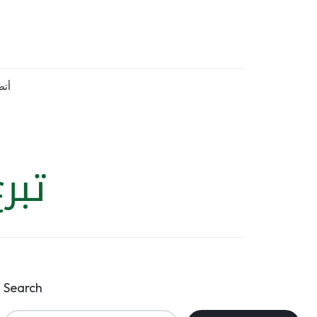
أتص
تبر
Search