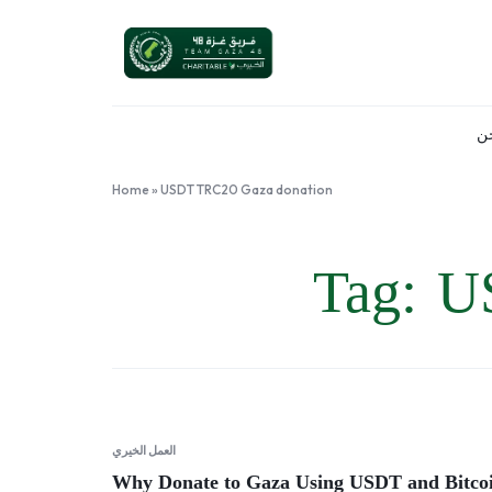
ن
فريق
فريق
غزة
شبابي
Home
»
USDT TRC20 Gaza donation
48
متطوع
GAZA
،
Tag:
U
TEAM
مستوحى
من
معاناة
غزة
التي
بدأت
منذ
النكبة
العمل الخيري
الفلسطينية
Why Donate to Gaza Using USDT and Bitco