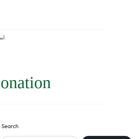
أتص
nation
Search