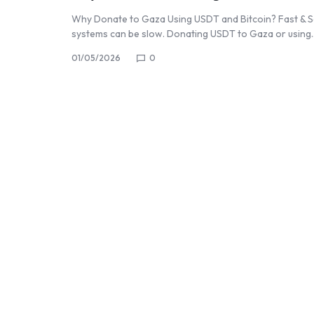
الأولى
في
Why Donate to Gaza Using USDT and Bitcoin? Fast & Secu
systems can be slow. Donating USDT to Gaza or using
عام
1948.
01/05/2026
0
يعمل
الفريق
على
تقديم
الدعم
الإنساني
الشامل
للمحتاجين،
بما
يشمل
الغذاء،
المساعدات
الطبية،
ودعم
التعليم،