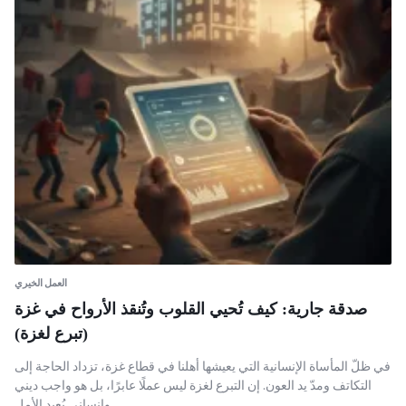
العمل الخيري
صدقة جارية: كيف تُحيي القلوب وتُنقذ الأرواح في غزة
(تبرع لغزة)
في ظلّ المأساة الإنسانية التي يعيشها أهلنا في قطاع غزة، تزداد الحاجة إلى
التكاتف ومدّ يد العون. إن التبرع لغزة ليس عملًا عابرًا، بل هو واجب ديني
وإنساني يُعيد الأمل…