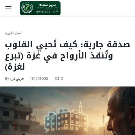
العمل الخيري
صدقة جارية: كيف تُحيي القلوب
وتُنقذ الأرواح في غزة (تبرع
لغزة)
0
11/12/2025
فريق غزة
By