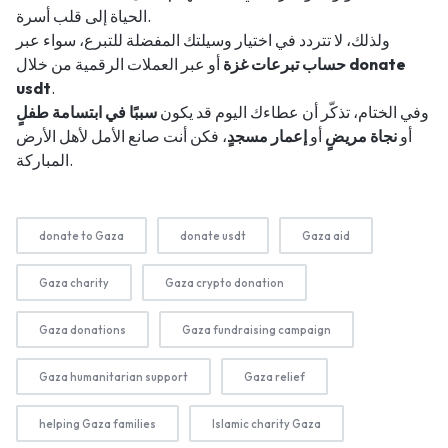
الحياة إلى قلب أسرة.
ولذلك، لا تتردد في اختيار وسيلتك المفضلة للتبرع، سواء عبر
donate
أو عبر العملات الرقمية من خلال
حساب تبرعات غزة
usdt
.
وفي الختام، تذكّر أن عطاءك اليوم قد يكون
سببًا في ابتسامة طفلٍ
أو
نجاة مريضٍ
أو
إعمار مسجدٍ
، فكن أنت صانع الأمل لأهل الأرض
المباركة.
donate to Gaza
donate usdt
Gaza aid
Gaza charity
Gaza crypto donation
Gaza donations
Gaza fundraising campaign
Gaza humanitarian support
Gaza relief
helping Gaza families
Islamic charity Gaza