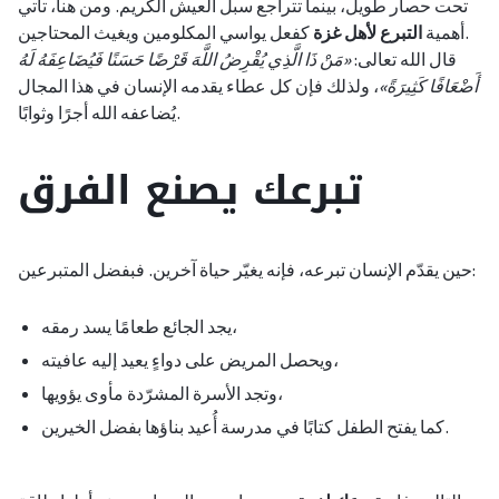
تحت حصار طويل، بينما تتراجع سبل العيش الكريم. ومن هنا، تأتي
كفعل يواسي المكلومين ويغيث المحتاجين.
أهمية
التبرع لأهل غزة
قال الله تعالى:
«مَنْ ذَا الَّذِي يُقْرِضُ اللَّهَ قَرْضًا حَسَنًا فَيُضَاعِفَهُ لَهُ
أَضْعَافًا كَثِيرَةً»
، ولذلك فإن كل عطاء يقدمه الإنسان في هذا المجال
يُضاعفه الله أجرًا وثوابًا.
تبرعك يصنع الفرق
حين يقدّم الإنسان تبرعه، فإنه يغيّر حياة آخرين. فبفضل المتبرعين:
يجد الجائع طعامًا يسد رمقه،
ويحصل المريض على دواءٍ يعيد إليه عافيته،
وتجد الأسرة المشرّدة مأوى يؤويها،
كما يفتح الطفل كتابًا في مدرسة أُعيد بناؤها بفضل الخيرين.