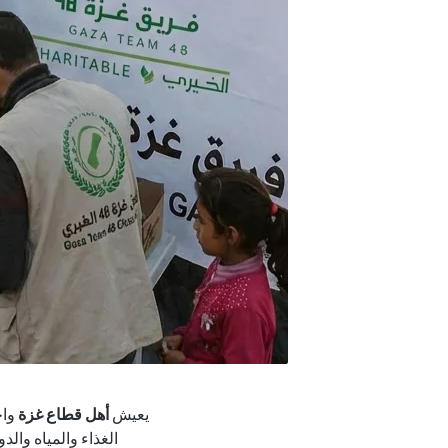
يعيش
أهل قطاع غزة
واح
الغذاء والمياه وال