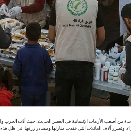
دة من أصعب الأزمات الإنسانية في العصر الحديث، حيث أدّت الحرب و
دواء، وتضرر آلاف العائلات التي فقدت منازلها ومصادر رزقها. في ظل هذ