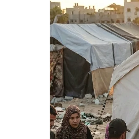
الأولى
في
عام
1948.
يعمل
الفريق
على
تقديم
الدعم
الإنساني
الشامل
للمحتاجين،
بما
يشمل
الغذاء،
المساعدات
الطبية،
ودعم
التعليم،