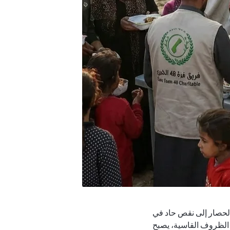
بهدف
تخفيف
آثار
الحصار
والفقر
وتعزيز
التكافل
المجتمعي.
رؤيتنا
هي
الوقوف
بجانب
الفقراء
والأيتام
لبناء
مستقبل
أفضل
الحصار إلى نقص حاد في
لغزة
ه الظروف القاسية، يصبح
وأهلها.