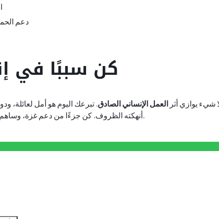
ا
دعم الحملا
كن سببًا في إن
ا شيء يوازي أثر
العمل الإنساني الصادق
. تبرعك اليوم هو أمل لعائلة، و
أنهكته الظروف. كن جزءًا من دعم غزة، وساهم في صناعة فرق حقيقي.