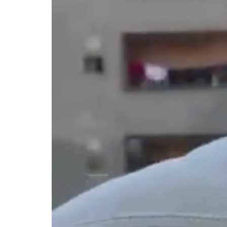
الأولى
في
عام
1948.
يعمل
الفريق
على
تقديم
الدعم
الإنساني
الشامل
للمحتاجين،
بما
يشمل
الغذاء،
المساعدات
الطبية،
ودعم
التعليم،