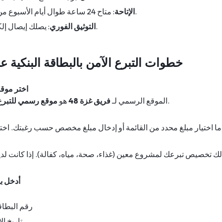
: متاح 24 ساعة طوال أيام الأسبوع من أي مكان في العالم.
الإتاحة
: يصلك إيصال إلكتروني فوري بالتبرع.
التوثيق الفوري
خطوات التبرع الآمن بالبطاقة البنكية عب
اختر موقعا
بكل المقاييس.
الموقع الرسمي لـ
فريق غزة 48
هو
موقع رسمي للتبرع
لك تخصيص تبرعك لمشروع معين (غذاء، صحة، مياه، كفالة). إذا كانت لدي
أدخل بي
رقم البطاقة (16 رقمًا
تاريخ ال