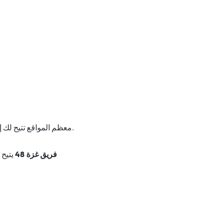
معظم المواقع تتيح لك إما اختيار مبلغ محدد من القائمة أو إدخال مبلغ مخصص حسب رغبتك. اختر المبلغ الذي يناسبك.
فريق غزة 48
يتيح 