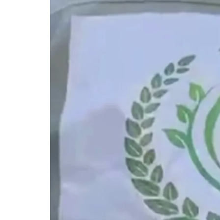
بهدف
تخفيف
آثار
الحصار
والفقر
وتعزيز
التكافل
المجتمعي.
رؤيتنا
هي
الوقوف
بجانب
الفقراء
والأيتام
لبناء
مستقبل
أفضل
لغزة
وأهلها.