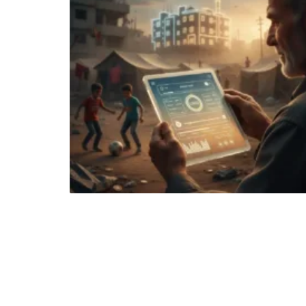
الأولى
في
عام
1948.
يعمل
الفريق
على
تقديم
الدعم
الإنساني
الشامل
للمحتاجين،
بما
يشمل
الغذاء،
المساعدات
الطبية،
ودعم
التعليم،