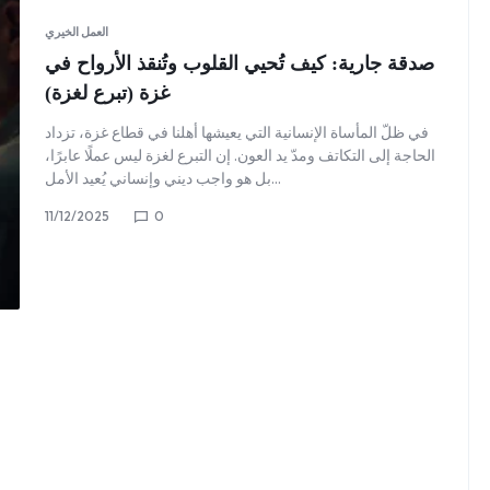
العمل الخيري
صدقة جارية: كيف تُحيي القلوب وتُنقذ الأرواح في
غزة (تبرع لغزة)
في ظلّ المأساة الإنسانية التي يعيشها أهلنا في قطاع غزة، تزداد
الحاجة إلى التكاتف ومدّ يد العون. إن التبرع لغزة ليس عملًا عابرًا،
بل هو واجب ديني وإنساني يُعيد الأمل…
11/12/2025
0