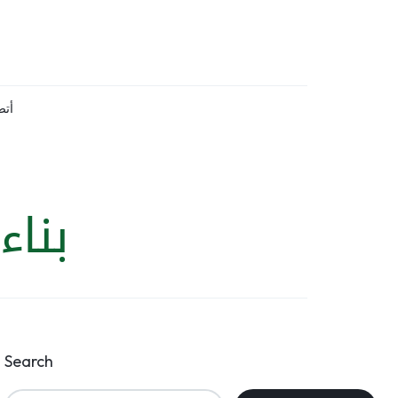
أتص
بنا
Search