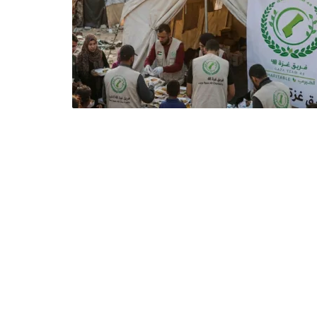
الأولى
في
عام
1948.
يعمل
الفريق
على
تقديم
الدعم
الإنساني
الشامل
للمحتاجين،
بما
يشمل
الغذاء،
المساعدات
الطبية،
ودعم
التعليم،