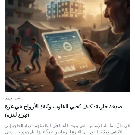
العمل الخيري
صدقة جارية: كيف تُحيي القلوب وتُنقذ الأرواح في غزة
(تبرع لغزة)
في ظلّ المأساة الإنسانية التي يعيشها أهلنا في قطاع غزة، تزداد الحاجة إلى
التكاتف ومدّ يد العون. إن التبرع لغزة ليس عملًا عابرًا، بل هو واجب ديني