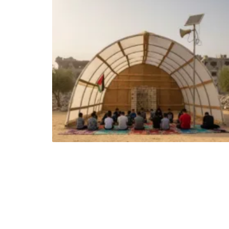
الأولى
في
عام
1948.
يعمل
الفريق
على
تقديم
الدعم
الإنساني
الشامل
للمحتاجين،
بما
يشمل
الغذاء،
المساعدات
الطبية،
ودعم
التعليم،