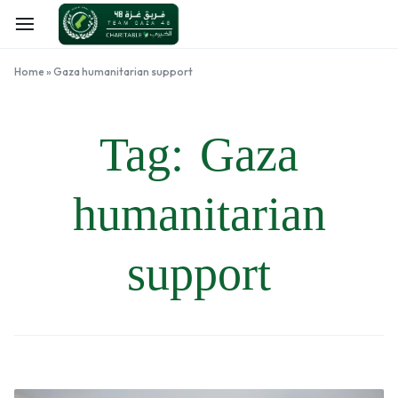
Home
»
Gaza humanitarian support
Tag:
Gaza
humanitarian
support